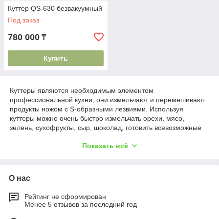
Куттер QS-630 безвакуумный
Под заказ
780 000
₸
Купить
Куттеры являются необходимым элементом
профессиональной кухни, они измельчают и перемешивают
продукты ножом с S-образными лезвиями. Используя
куттеры можно очень быстро измельчать орехи, мясо,
зелень, сухофрукты, сыр, шоколад, готовить всевозможные
крем-супы, десерты, соусы, паштеты, тесто и многое другое.
Показать всё
Куттеры просто незаменимы в кафе, барах, ресторанах,
отелях и небольших пищевых производств. Куттеры имеют
сходство по многим признакам с блендером.
О нас
Конструктивно куттер состоит из вращающейся чаши и
ножей. Острые ножи быстро и качественно справляются с
обработкой различной продукции, превращая ее в мелкие
Рейтинг не сформирован
Менее 5 отзывов за последний год
кусочки. Существует несколько разновидностей приборов,
которые отличаются техническими параметрами,