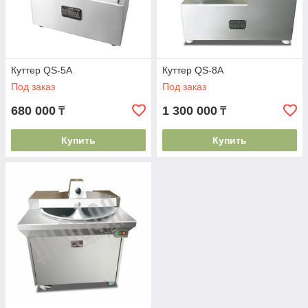
вакуумные массажеры. Незаменимы для
массирования мяса и птицы внутри вращающегося
барабана под вакуумом, обеспечивают продукту
мягкую структуру и сочность. Используются в основном
для приготовления мясных деликатесов, куриных
Куттер QS-5A
Куттер QS-8A
полуфабрикатов, шашлыков.
Под заказ
Под заказ
680 000
1 300 000
₸
₸
Купить
Купить