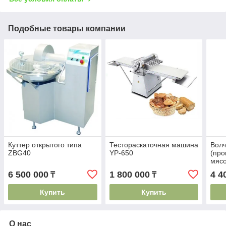
Подобные товары компании
Куттер открытого типа
Тестораскаточная машина
Волч
ZBG40
YP-650
(про
мясо
"Унг
6 500 000
1 800 000
4 4
₸
₸
Купить
Купить
О нас