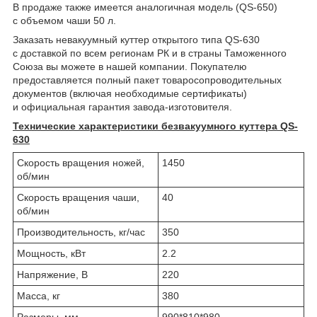
В продаже также имеется аналогичная модель (QS-650)
с объемом чаши 50 л.
Заказать невакуумный куттер открытого типа QS-630
с доставкой по всем регионам РК и в страны Таможенного
Союза вы можете в нашей компании. Покупателю
предоставляется полный пакет товаросопроводительных
документов (включая необходимые сертификаты)
и официальная гарантия завода-изготовителя.
Технические характеристики безвакуумного куттера QS-
630
Скорость вращения ножей,
1450
об/мин
Скорость вращения чаши,
40
об/мин
Производительность, кг/час
350
Мощность, кВт
2.2
Напряжение, В
220
Масса, кг
380
Размеры, мм
990*810*980