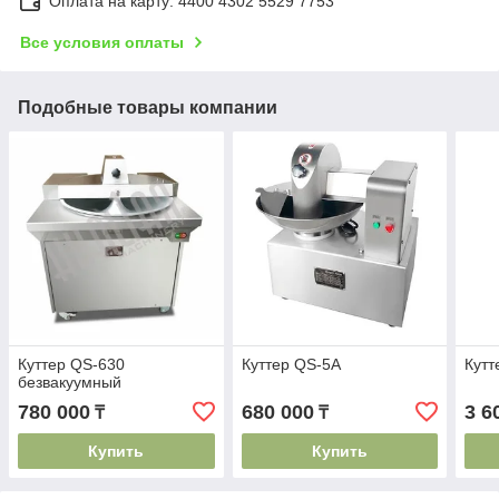
Оплата на карту: 4400 4302 5529 7753
Все условия оплаты
Подобные товары компании
Куттер QS-630
Куттер QS-5A
Кутт
безвакуумный
780 000
680 000
3 6
₸
₸
Купить
Купить