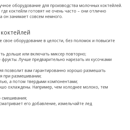
учное оборудование для производства молочных коктейлей.
где коктейли готовят не очень часто – они отлично
а он занимает совсем немного.
 коктейлей
е свое оборудование в целости, без поломок и повысите
ать дольше или включать миксер повторно;
 фрукты. Лучше предварительно нарезать их кусочками
ния позволит вам гарантированно хорошо размешать
ся при размешивании;
стью, а потом твердыми компонентами;
ошо охлаждены. Например, чем холоднее молоко, тем
о смешивания;
усматривает его добавление, измельчайте лед