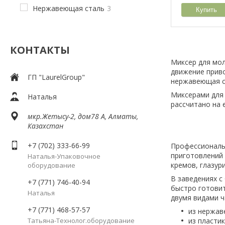
Нержавеющая сталь
3
Купить
КОНТАКТЫ
Миксер для мол
движение приво
ГП "LaurelGroup"
нержавеющая ст
Миксерами для 
Наталья
рассчитано на 
мкр.Жетысу-2, дом78 А, Алматы,
Казахстан
+7 (702) 333-66-99
Профессиональн
приготовлений 
Наталья-Упаковочное
кремов, глазур
оборудование
В заведениях с
+7 (771) 746-40-94
быстро готовит
Наталья
двумя видами ч
+7 (771) 468-57-57
из нержав
Татьяна-Технолог.оборудование
из пластик