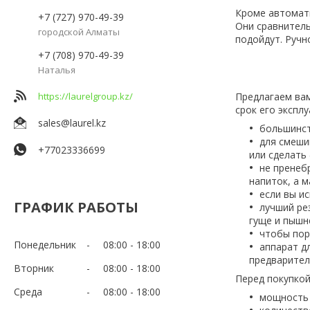
Кроме автомати
+7 (727) 970-49-39
Они сравнитель
городской Алматы
подойдут. Ручн
+7 (708) 970-49-39
Наталья
https://laurelgroup.kz/
Предлагаем вам
срок его эксплу
sales@laurel.kz
большинст
для смеши
+77023336699
или сделать
не пренеб
напиток, а 
если вы и
ГРАФИК РАБОТЫ
лучший ре
гуще и пышн
чтобы пор
Понедельник
08:00
18:00
аппарат д
предварител
Вторник
08:00
18:00
Перед покупкой
Среда
08:00
18:00
мощность 