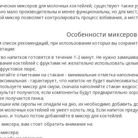
ческих миксеров для молочных коктейлей, существуют также р
но мало производительны и менее функциональны, но для мест, 
ой миксер позволяет контролировать процесс взбивания, а мест
Особенности миксеров
 список рекомендаций, при использовании которых вы сохранит
атации:
во напитков готовятся в течение 1-2 минут. Не нужно замешив
вания коктейлей с фруктами не желательно использовать целые
 фруктовое пюре;
регайте отметками на стакане - минимальная отметка наполне
максимальная - гарантирует, что напиток не будет выплескивать
спользуете миксер для смузи, сначала наполняйте стакан жидко
зультат получится, если компоненты будут предварительно хор
ее получается пенка;
ошки или сиропы не опадали на дно, их необходимо добавить д
ля молочных коктейлей не умеет колоть лед. Если напиток пред
ьно, и только потом добавляйте в миксер для коктейлей.
 миксера, вам стоит обратить внимание на:
миксера;