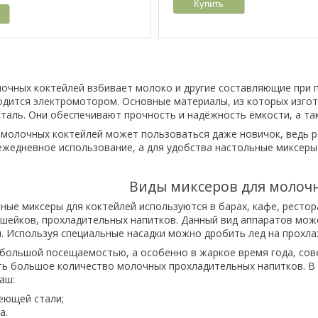
Купить
очных коктейлей взбивает молоко и другие составляющие при 
дится электромотором. Основные материалы, из которых изгот
аль. Они обеспечивают прочность и надёжность ёмкости, а так
молочных коктейлей может пользоваться даже новичок, ведь р
ежедневное использование, а для удобства настольные миксеры
Виды миксеров для молоч
ые миксеры для коктейлей используются в барах, кафе, рестор
шейков, прохладительных напитков. Данный вид аппаратов мож
и. Используя специальные насадки можно дробить лед на прохл
 большой посещаемостью, а особенно в жаркое время года, сов
ь большое количество молочных прохладительных напитков. В 
аш:
еющей стали;
а.