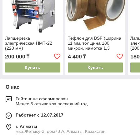
Лапшерезка
Тефлон для BSF (ширина
Лап
электрическая НМТ-22
11 мм, толщина 180
элек
(220 мм)
микрон, намотка 1,3
(200
метра)
200 000
4 400
180
₸
₸
Купить
Купить
О нас
Рейтинг не сформирован
Менее 5 отзывов за последний год
Работает с 12.07.2017
г. Алматы
мкр.Жетысу-2, дом78 А, Алматы, Казахстан