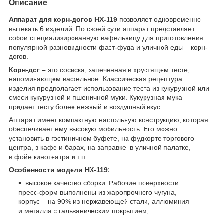
Описание
Аппарат для корн-догов HX-119
позволяет одновременно
выпекать 6 изделий. По своей сути аппарат представляет
собой специализированную вафельницу для приготовления
популярной разновидности фаст-фуда и уличной еды – корн-
догов.
Корн-дог –
это сосиска, запеченная в хрустящем тесте,
напоминающем вафельное. Классическая рецептура
изделия предполагает использование теста из кукурузной или
смеси кукурузной и пшеничной муки. Кукурузная мука
придает тесту более нежный и воздушный вкус.
Аппарат имеет компактную настольную конструкцию, которая
обеспечивает ему высокую мобильность. Его можно
установить в гостиничном буфете, на фудкорте торгового
центра, в кафе и барах, на заправке, в уличной палатке,
в фойе кинотеатра и т.п.
Особенности модели HX-119:
высокое качество сборки. Рабочие поверхности
пресс-форм выполнены из жаропрочного чугуна,
корпус – на 90% из нержавеющей стали, аллюминия
и металла с гальваническим покрытием;