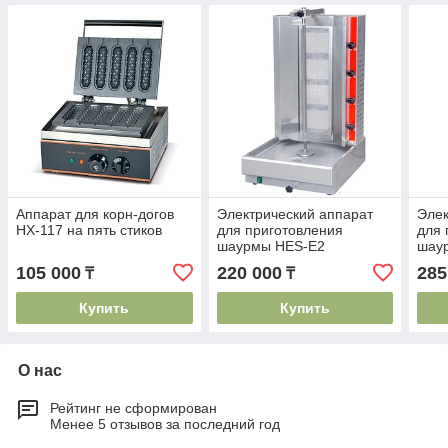
Аппарат для корн-догов
Электрический аппарат
Элек
HX-117 на пять стиков
для приготовления
для 
шаурмы HES-E2
шау
105 000
220 000
285
₸
₸
Купить
Купить
О нас
Рейтинг не сформирован
Менее 5 отзывов за последний год