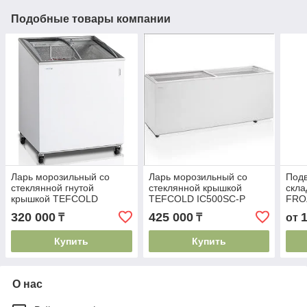
Подобные товары компании
Ларь морозильный со
Ларь морозильный со
Под
стеклянной гнутой
стеклянной крышкой
скла
крышкой TEFCOLD
TEFCOLD IC500SC-P
FRO
NIC200SCEB-I
320 000
425 000
₸
₸
от
Купить
Купить
О нас