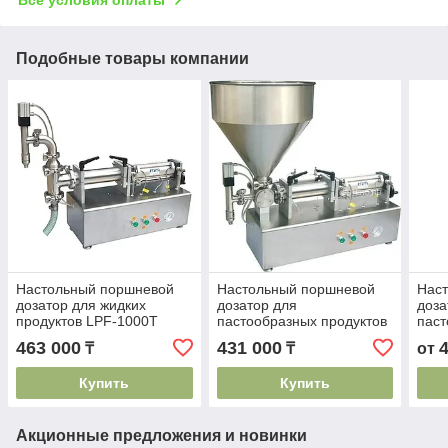
Подобные товары компании
Настольный поршневой
Настольный поршневой
Нас
дозатор для жидких
дозатор для
доза
продуктов LPF-1000T
пастообразных продуктов
паст
PPF-250T
PPF 
463 000
431 000
₸
₸
от
Купить
Купить
Акционные предложения и новинки