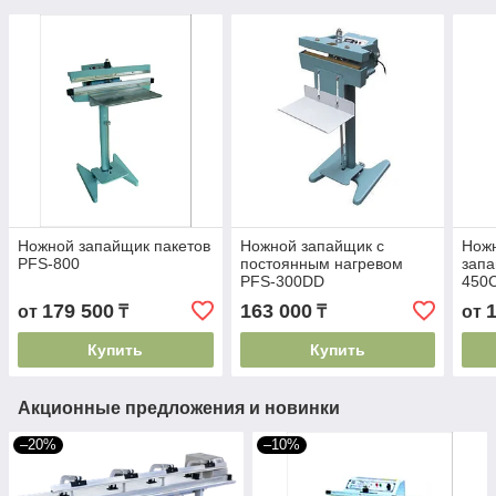
Ножной запайщик пакетов
Ножной запайщик с
Нож
PFS-800
постоянным нагревом
запа
PFS-300DD
450
179 500
163 000
от
₸
₸
от
Купить
Купить
Акционные предложения и новинки
–20%
–10%