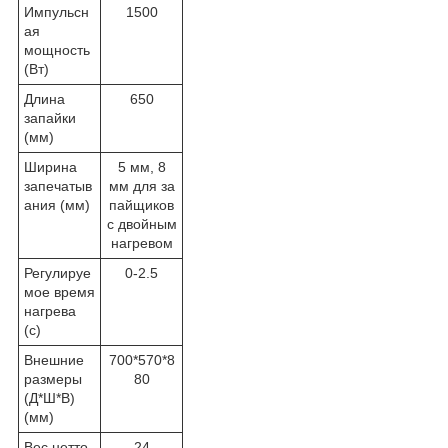
Импульсн
1500
ая
мощность
(
Вт)
Длина
650
запайки
(
мм)
Ширина
5 мм, 8
запечатыв
мм для за
ания
(
мм)
пайщиков
с двойным
нагревом
Регулируе
0-2.5
мое время
нагрева
(
с)
Внешние
700*570*8
размеры
80
(
Д*Ш*В)
(
мм)
Вес нетто
24