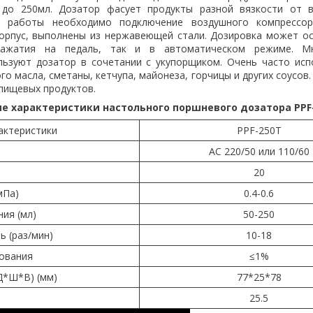
 до 250мл. Дозатор фасует продукты разной вязкости от 
ля работы необходимо подключение воздушного компрессор
корпус, выполнены из нержавеющей стали. Дозировка может о
ажатия на педаль, так и в автоматическом режиме. М
льзуют дозатор в сочетании с укупорщиком. Очень часто исп
о масла, сметаны, кетчупа, майонеза, горчицы и других соусов
 пищевых продуктов.
е характеристики настольного поршневого дозатора PPF
актеристики
PPF-250T
AC 220/50 или 110/60
20
мПа)
0.4-0.6
ния
(
мл)
50-250
ть
(
раз/мин)
10-18
ования
≤1%
Д*Ш*В)
(
мм)
77*25*78
25.5