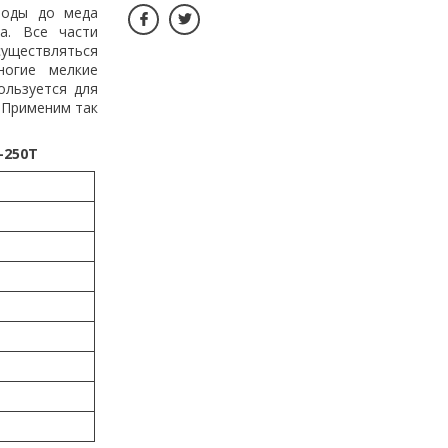
воды до меда
а. Все части
существляться
ногие мелкие
ользуется для
. Применим так
-250T