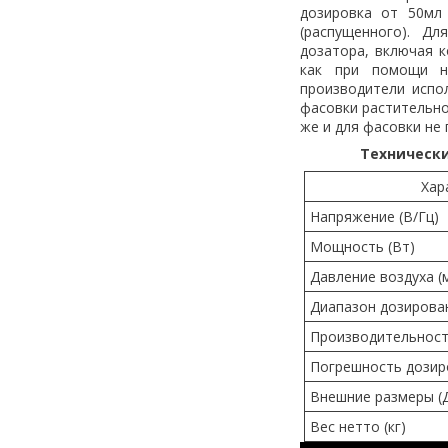
дозировка от 50мл
(распущенного). Д
дозатора, включая 
как при помощи н
производители испо
фасовки растительног
же и для фасовки не
Технически
Хар
Напряжение
(
В/Гц)
Мощность
(
Вт)
Давление воздуха
(
Диапазон дозирова
Производительнос
Погрешность дозир
Внешние размеры
(
Вес нетто
(
кг)