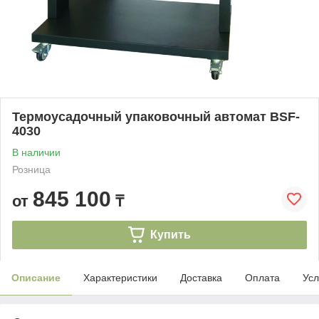
Термоусадочный упаковочный автомат BSF-
4030
В наличии
Розница
845 100
от
₸
Купить
Описание
Характеристики
Доставка
Оплата
Усл