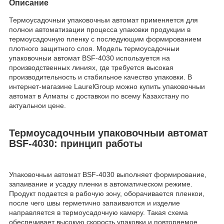
Описание
Термоусадочныи упаковочныи автомат применяется для
полнои автоматизации процесса упаковки продукции в
термоусадочную пленку с последующим формированием
плотного защитного слоя. Модель термоусадочныи
упаковочныи автомат BSF-4030 используется на
производственных линиях, где требуется высокая
производительность и стабильное качество упаковки. В
интернет-магазине LaurelGroup можно купить упаковочныи
автомат в Алматы с доставкои по всему Казахстану по
актуальнои цене.
Термоусадочныи упаковочныи автомат
BSF-4030: принцип работы
Упаковочныи автомат BSF-4030 выполняет формирование,
запаивание и усадку пленки в автоматическом режиме.
Продукт подается в рабочую зону, оборачивается пленкои,
после чего швы герметично запаиваются и изделие
направляется в термоусадочную камеру. Такая схема
обеспечивает высокую скорость упаковки и повторяемое