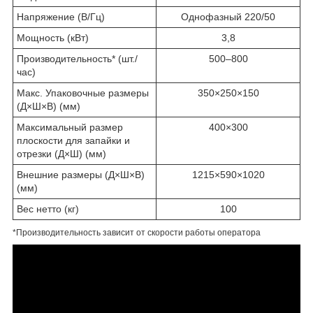
Напряжение (В/Гц)
Однофазный 220/50
Мощность (кВт)
3,8
Производительность* (шт./
500–800
час)
Макс. Упаковочные размеры
350
×
250
×
150
(Д
×
Ш
×
В) (мм)
Максимальный размер
400
×
300
плоскости для запайки и
отрезки (Д
×
Ш) (мм)
Внешние размеры (Д
×
Ш
×
В)
1215
×
590
×
1020
(мм)
Вес нетто (кг)
100
*Производительность зависит от скорости работы оператора