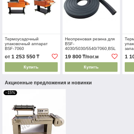
Термоусадочный
Неопреновая резина для
Тер
упаковочный аппарат
BSF-
упак
BSF-7060
4030/5030/5540/7060,BSL
запа
(метражом)
5045
1 253 550
19 800
1 1
от
₸
₸/пог.м
Купить
Купить
Акционные предложения и новинки
–15%