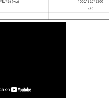
*Ш*В) (мм)
1002*820*2300
450