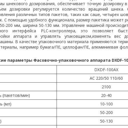
мы шнекового дозирования, обеспечивает точную дозировку в
ем дозировки регулируется количество вращений шнека. 
овления различных типов пакетов, таких как саше, четырех шов
к. С помощью удобного функционала, размер пакетика может р
 50-200 мм, ширина 50-130 мм. Управление машиной происходи
нного интерфейса PLC-контроллера, это позволяет быс
ройки аппарата и управлять упаковщиком,изменять вес д
ашины. В качестве упаковочного материала применяются тер
териалы, например бумага/ПЕ, целлофан/ПЕ, алюминиевая фол
ие параметры Фасовочно-упаковочного аппарата DXDF-1
DXDF-100AX
AC 220/50 110/60
2100
 (пакетов/мин)
20-40
ь (мл)
10-100
50-200
)
50-130