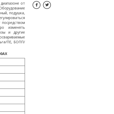
 диапазоне от
Оборудование
ный, подушка,
егулироваться
т посредством
тро изменять
озы и другие
мосвариваемые
ьга/ПЕ, БОПП/
00AX