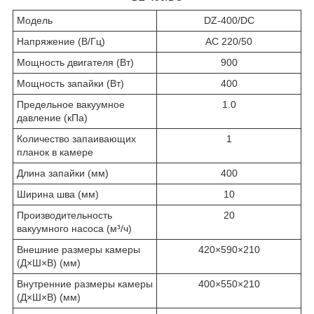
Модель
DZ-400/DC
Напряжение (В/Гц)
AC 220/50
Мощность двигателя (Вт)
900
Мощность запайки (Вт)
400
Предельное вакуумное
1.0
давление (кПа)
Количество запаивающих
1
планок в камере
Длина запайки (мм)
400
Ширина шва (мм)
10
Производительность
20
вакуумного насоса (м³/ч)
Внешние размеры камеры
420
×
590
×
210
(Д
×
Ш
×
В) (мм)
Внутренние размеры камеры
400
×
550
×
210
(Д
×
Ш
×
В) (мм)