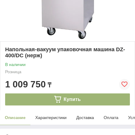
Напольная-вакуум упаковочная машина DZ-
400/DC (нерж)
В наличии
Розница
1 009 750
₸
Купить
Описание
Характеристики
Доставка
Оплата
Усл