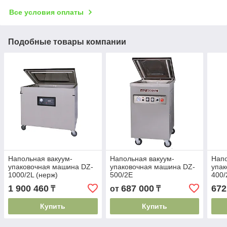
Все условия оплаты
Подобные товары компании
Напольная вакуум-
Напольная вакуум-
Напо
упаковочная машина DZ-
упаковочная машина DZ-
упак
1000/2L (нерж)
500/2E
400/
1 900 460
687 000
672
₸
от
₸
Купить
Купить