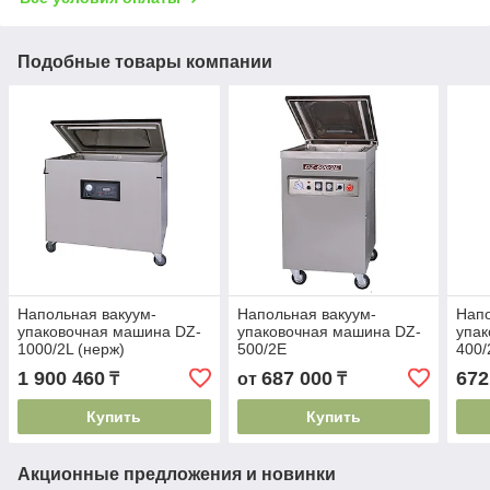
Подобные товары компании
Напольная вакуум-
Напольная вакуум-
Напо
упаковочная машина DZ-
упаковочная машина DZ-
упак
1000/2L (нерж)
500/2E
400/
1 900 460
687 000
672
₸
от
₸
Купить
Купить
Акционные предложения и новинки