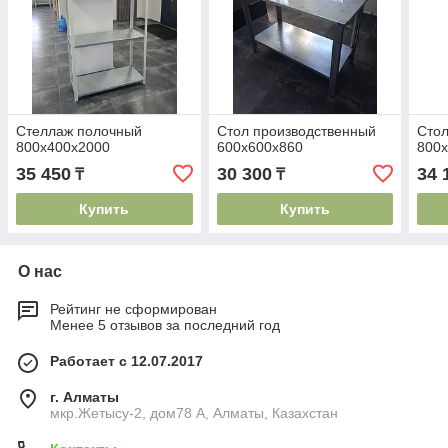
Стеллаж полочный
Стол производственный
Стол
800х400х2000
600х600х860
800
35 450
30 300
34 
₸
₸
Купить
Купить
О нас
Рейтинг не сформирован
Менее 5 отзывов за последний год
Работает с 12.07.2017
г. Алматы
мкр.Жетысу-2, дом78 А, Алматы, Казахстан