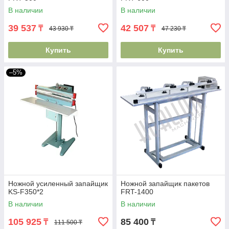
В наличии
В наличии
39 537
42 507
₸
₸
43 930 ₸
47 230 ₸
Купить
Купить
–5%
Ножной усиленный запайщик
Ножной запайщик пакетов
KS-F350*2
FRT-1400
В наличии
В наличии
105 925
85 400
₸
₸
111 500 ₸