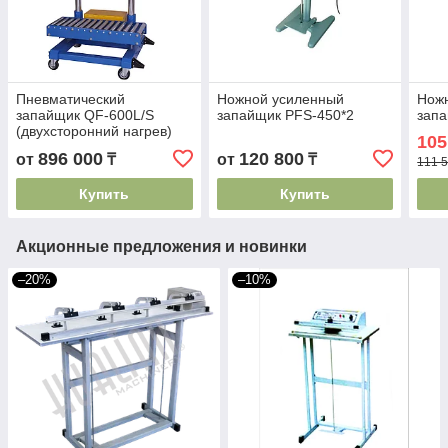
Пневматический
Ножной усиленный
Нож
запайщик QF-600L/S
запайщик PFS-450*2
запа
(двухсторонний нагрев)
105
896 000
120 800
от
₸
от
₸
111 5
Купить
Купить
Акционные предложения и новинки
–20%
–10%