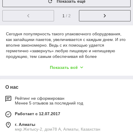
Показать ещё
1
/ 2
Сегодня популярность такого упаковочного оборудования,
как запайщики пакетов, увеличивается с каждым днем. И это
вполне закономерно. Ведь с их помощью удается
герметично «завернуть» любую пищевую и непищевую
продукцию, тем самым обеспечивая ей более
продолжительный срок годности. А достигается это за счет
Показать всё
получения неразъемного соединения полимерных
материалов вследствие термического воздействия на них.
Примечательно, что еще до недавнего времени подобный
О нас
способ упаковки могли позволить себе лишь крупные
производственные предприятия, но с появлением на рынке
одновременно недорогих, легких и удобных в использовании
Рейтинг не сформирован
Менее 5 отзывов за последний год
ручных запайщиков пакетов, он стал доступен даже
представителям малого бизнеса.
Работает с 12.07.2017
г. Алматы
Ручные настольные запайщики пакетов
мкр.Жетысу-2, дом78 А, Алматы, Казахстан