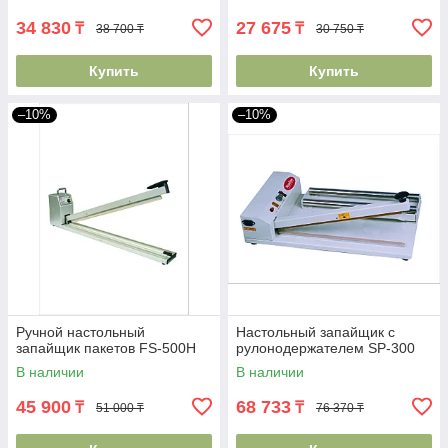
34 830
27 675
₸
₸
38 700 ₸
30 750 ₸
Купить
Купить
–10%
–10%
Ручной настольный
Настольный запайщик с
запайщик пакетов FS-500H
рулонодержателем SP-300
В наличии
В наличии
45 900
68 733
₸
₸
51 000 ₸
76 370 ₸