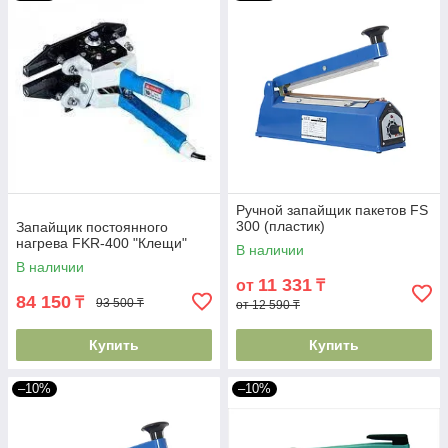
Ручной запайщик пакетов FS
300 (пластик)
Запайщик постоянного
нагрева FKR-400 "Клещи"
В наличии
В наличии
11 331
от
₸
84 150
₸
93 500 ₸
от 12 590 ₸
Купить
Купить
–10%
–10%