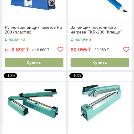
Ручной запайщик пакетов FS
Запайщик постоянного
200 (пластик)
нагрева FKR-200 "Клещи"
В наличии
В наличии
8 892
80 055
от
₸
₸
от 9 880 ₸
88 950 ₸
Купить
Купить
–10%
–10%