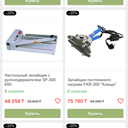
Купить
Купить
–10%
–10%
Настольный запайщик с
рулонодержателем SP-300
Запайщик постоянного
600
нагрева FKR-300 "Клещи"
В наличии
В наличии
48 258
75 780
₸
₸
53 620 ₸
84 200 ₸
Купить
Купить
–10%
–10%