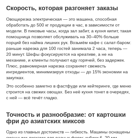
Скорость, которая разгоняет заказы
Овощерезка электрическая — это машина, способная
обработать до 500 кг продукции в час, в зависимости от
модели. В пиковые часы, когда зал забит, а кухня кипит, такая
помощница позволяет обслуживать на 30–40% больше
порций без найма лишних рук. Возьмём кафе с салат-баром:
раньше нарезка для 100 гостей занимала 2 часа, теперь —
20 минут. Шефы фокусируются на креативе, а не на
механике, и клиенты получают еду горячей, без задержек.
Плюс, равномерная нарезка сохраняет свежесть
ингредиентов, минимизируя отходы — до 15% экономии на
закупках.
Это особенно заметно в фастфуде или кейтеринге, где меню
строится на свежих овощах. Без неё кухня тонет в очередях,
с ней — всё течёт гладко.
Точность и разнообразие: от картошки
фри до азиатских миксов
Одно из главных достоинств — гибкость. Машины оснащены
сменными дисками для разных форм: кубики 6–20 мм,